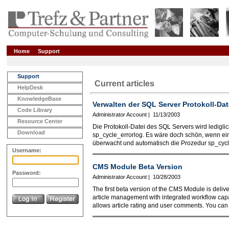
Home
Support
Support
Current articles
HelpDesk
KnowledgeBase
Verwalten der SQL Server Protokoll-Dat
Code Library
Administrator Account | 11/13/2003
Resource Center
Die Protokoll-Datei des SQL Servers wird ledigl
Download
sp_cycle_errorlog. Es wäre doch schön, wenn ein
überwacht und automatisch die Prozedur sp_cycl
Username:
CMS Module Beta Version
Password:
Administrator Account | 10/28/2003
The first beta version of the CMS Module is del
article management with integrated workflow capa
allows article rating and user comments. You can